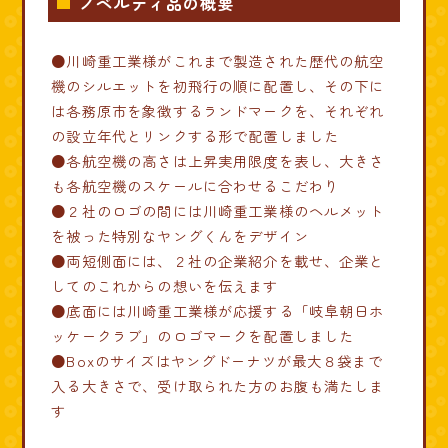
ノベルティ品の概要
●川崎重工業様がこれまで製造された歴代の航空
機のシルエットを初飛行の順に配置し、その下に
は各務原市を象徴するランドマークを、それぞれ
の設立年代とリンクする形で配置しました
●各航空機の高さは上昇実用限度を表し、大きさ
も各航空機のスケールに合わせるこだわり
●２社のロゴの間には川崎重工業様のヘルメット
を被った特別なヤングくんをデザイン
●両短側面には、２社の企業紹介を載せ、企業と
してのこれからの想いを伝えます
●底面には川崎重工業様が応援する「岐阜朝日ホ
ッケークラブ」のロゴマークを配置しました
●Boxのサイズはヤングドーナツが最大８袋まで
入る大きさで、受け取られた方のお腹も満たしま
す