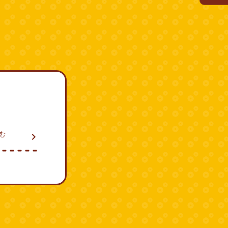
読む
navigate_next