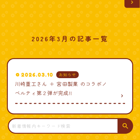
2026年3月の記事一覧
2026.03.10
お知らせ
川崎重工さん ＋ 宮田製菓 のコラボノ
ベルティ第２弾が完成!!
navigate_next
検
索