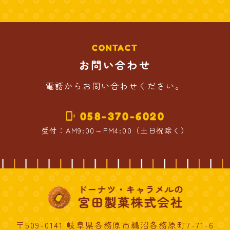
CONTACT
お問い合わせ
電話からお問い合わせください。
058-370-6020
phonelink_ring
受付：AM9:00～PM4:00（土日祝除く）
〒509-0141 岐阜県各務原市鵜沼各務原町7-71-6