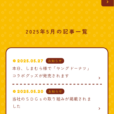
2025年5月の記事一覧
2025.05.27
お知らせ
本日、しまむら様で「ヤングドーナツ」
コラボグッズが発売されます
navigate_next
2025.05.20
お知らせ
当社のＳＤＧｓの取り組みが掲載されま
した
navigate_next