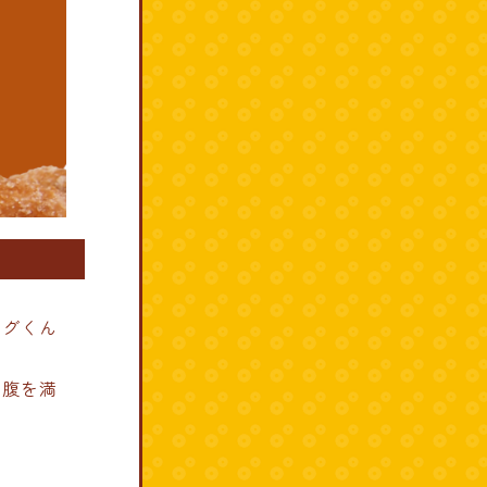
ングくん
小腹を満