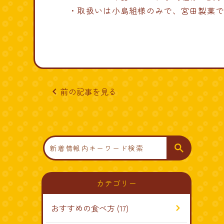
・取扱いは小島組様のみで、宮田製菓
navigate_before
前の記事を見る
検
索
カテゴリー
おすすめの食べ方
(17)