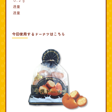
０.２ｇ
適量
適量
今回使用するドーナツはこちら