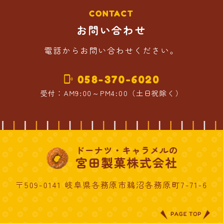
CONTACT
お問い合わせ
電話からお問い合わせください。
058-370-6020
phonelink_ring
受付：AM9:00～PM4:00（土日祝除く）
〒509-0141 岐阜県各務原市鵜沼各務原町7-71-6