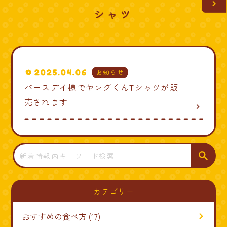
シャツ
2025.04.06
お知らせ
バースデイ様でヤングくんTシャツが販
売されます
navigate_next
検
索
カテゴリー
おすすめの食べ方
(17)