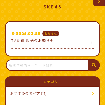
SKE48
2025.03.25
お知らせ
TV番組 放送のお知らせ
navigate_next
検
索
カテゴリー
おすすめの食べ方
(17)